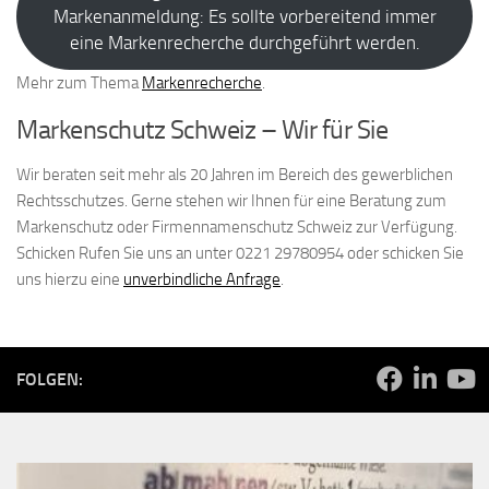
Markenanmeldung: Es sollte vorbereitend immer
eine Markenrecherche durchgeführt werden.
Mehr zum Thema
Markenrecherche
.
Markenschutz Schweiz – Wir für Sie
Wir beraten seit mehr als 20 Jahren im Bereich des gewerblichen
Rechtsschutzes. Gerne stehen wir Ihnen für eine Beratung zum
Markenschutz oder Firmennamenschutz Schweiz zur Verfügung.
Schicken Rufen Sie uns an unter 0221 29780954 oder schicken Sie
uns hierzu eine
unverbindliche Anfrage
.
FOLGEN: