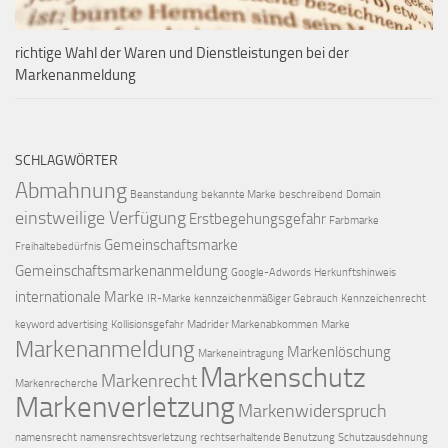
richtige Wahl der Waren und Dienstleistungen bei der
Markenanmeldung
SCHLAGWÖRTER
Abmahnung
Beanstandung
bekannte Marke
beschreibend
Domain
einstweilige Verfügung
Erstbegehungsgefahr
Farbmarke
Gemeinschaftsmarke
Freihaltebedürfnis
Gemeinschaftsmarkenanmeldung
Google-Adwords
Herkunftshinweis
internationale Marke
IR-Marke
kennzeichenmäßiger Gebrauch
Kennzeichenrecht
keyword advertising
Kollisionsgefahr
Madrider Markenabkommen
Marke
Markenanmeldung
Markenlöschung
Markeneintragung
Markenschutz
Markenrecht
Markenrecherche
Markenverletzung
Markenwiderspruch
namensrecht
namensrechtsverletzung
rechtserhaltende Benutzung
Schutzausdehnung