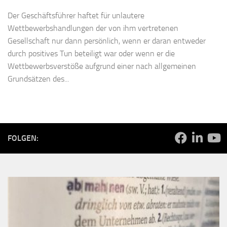
Der Geschäftsführer haftet für unlautere
Wettbewerbshandlungen der von ihm vertretenen
Gesellschaft nur dann persönlich, wenn er daran entweder
durch positives Tun beteiligt war oder wenn er die
Wettbewerbsverstöße aufgrund einer nach allgemeinen
Grundsätzen des...
FOLGEN: