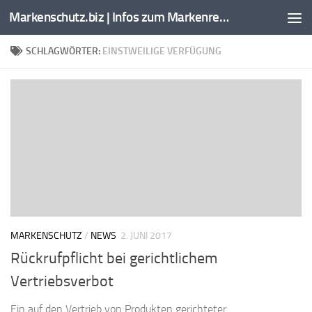
Markenschutz.biz | Infos zum Markenrecht, Kennzeichenrecht
Zum Inhalt springen
SCHLAGWÖRTER:
EINSTWEILIGE VERFÜGUNG
MARKENSCHUTZ
/
NEWS
2. JUNI 2017
Rückrufpflicht bei gerichtlichem
Vertriebsverbot
Ein auf den Vertrieb von Produkten gerichteter