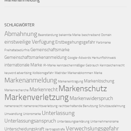
SCHLAGWÖRTER
Abmahnung
Beanstandung
bekannte Marke
beschreibend
Domain
einstweilige Verfügung
Erstbegehungsgefahr
Farbmarke
Gemeinschaftsmarke
Freihaltebedürfnis
Gemeinschaftsmarkenanmeldung
Google-Adwords
Herkunftshinweis
internationale Marke
IR-Marke
kennzeichenmäßiger Gebrauch
Kennzeichenrecht
keyword advertising
Kollisionsgefahr
Madrider Markenabkommen
Marke
Markenanmeldung
Markenlöschung
Markeneintragung
Markenschutz
Markenrecht
Markenrecherche
Markenverletzung
Markenwiderspruch
namensrecht
namensrechtsverletzung
rechtserhaltende Benutzung
Schutzausdehnung
Unterlassung
Umwandlung
Unionsmarke
Unterlassungsanspruch
Unterlassungserklärung
Unternehmensname
Verwechslungsgefahr
Unterscheidungskraft
Vertragsstrafe