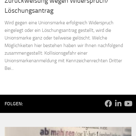
Zurückweisung wegen Widerspruch/
Löschungsantrag
Wird gegen eine Unionsmarke erfolgreich Widerspruch
eingelegt oder ein Löschungsantrag gestellt, wird die
Unionsmarke ganz oder teilweise gelöscht. Welche
Möglichkeiten hier bestehen haben wir Ihnen nachfolgend
zusammengestellt: Kollisionsgefahr einer
Unionsmarkenanmeldung mit Kennzeichenrechten Dritter
Bei...
FOLGEN: