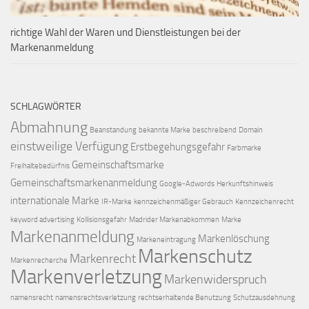
richtige Wahl der Waren und Dienstleistungen bei der
Markenanmeldung
SCHLAGWÖRTER
Abmahnung
Beanstandung
bekannte Marke
beschreibend
Domain
einstweilige Verfügung
Erstbegehungsgefahr
Farbmarke
Gemeinschaftsmarke
Freihaltebedürfnis
Gemeinschaftsmarkenanmeldung
Google-Adwords
Herkunftshinweis
internationale Marke
IR-Marke
kennzeichenmäßiger Gebrauch
Kennzeichenrecht
keyword advertising
Kollisionsgefahr
Madrider Markenabkommen
Marke
Markenanmeldung
Markenlöschung
Markeneintragung
Markenschutz
Markenrecht
Markenrecherche
Markenverletzung
Markenwiderspruch
namensrecht
namensrechtsverletzung
rechtserhaltende Benutzung
Schutzausdehnung