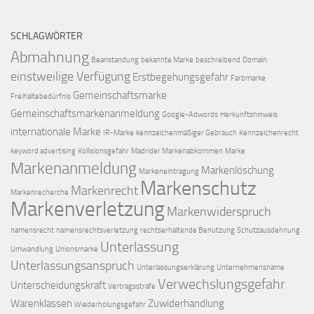
SCHLAGWÖRTER
Abmahnung
Beanstandung
bekannte Marke
beschreibend
Domain
einstweilige Verfügung
Erstbegehungsgefahr
Farbmarke
Gemeinschaftsmarke
Freihaltebedürfnis
Gemeinschaftsmarkenanmeldung
Google-Adwords
Herkunftshinweis
internationale Marke
IR-Marke
kennzeichenmäßiger Gebrauch
Kennzeichenrecht
keyword advertising
Kollisionsgefahr
Madrider Markenabkommen
Marke
Markenanmeldung
Markenlöschung
Markeneintragung
Markenschutz
Markenrecht
Markenrecherche
Markenverletzung
Markenwiderspruch
namensrecht
namensrechtsverletzung
rechtserhaltende Benutzung
Schutzausdehnung
Unterlassung
Umwandlung
Unionsmarke
Unterlassungsanspruch
Unterlassungserklärung
Unternehmensname
Verwechslungsgefahr
Unterscheidungskraft
Vertragsstrafe
Warenklassen
Zuwiderhandlung
Wiederholungsgefahr