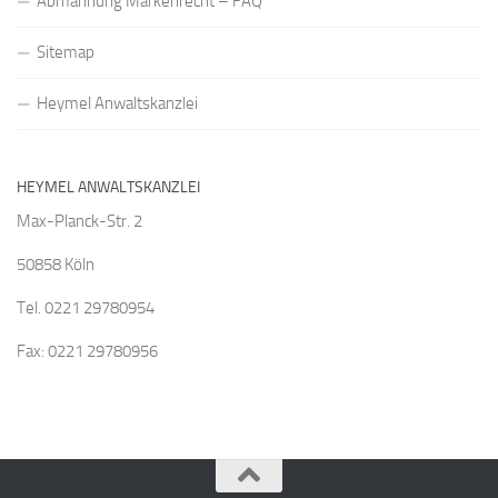
Abmahnung Markenrecht – FAQ
Sitemap
Heymel Anwaltskanzlei
HEYMEL ANWALTSKANZLEI
Max-Planck-Str. 2
50858 Köln
Tel. 0221 29780954
Fax: 0221 29780956