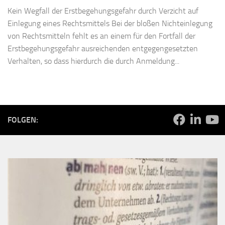
Kein Wegfall der Erstbegehungsgefahr durch Verzicht auf
Einlegung eines Rechtsmittels Bei der bloßen Nichteinlegung
von Rechtsmitteln fehlt es an einem für den Fortfall der
Erstbegehungsgefahr ausreichenden entgegengesetzten
Verhalten, so dass hierdurch die durch Anmeldung...
FOLGEN: