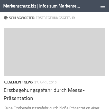
Markenschutz.biz | Infos zum Markenrecht, Kennzeichenrecht
Zum Inhalt springen
SCHLAGWÖRTER:
ERSTBEGEHUNGSGEFAHR
ALLGEMEIN
/
NEWS
27. APRIL 2015
Erstbegehungsgefahr durch Messe-
Präsentation
Keine Erstbegehungsgefahr durch bloße Präsentation einer