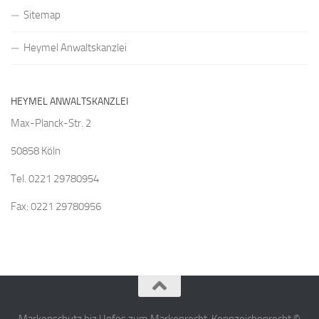
Sitemap
Heymel Anwaltskanzlei
HEYMEL ANWALTSKANZLEI
Max-Planck-Str. 2
50858 Köln
Tel. 0221 29780954
Fax: 0221 29780956
Markenschutz.biz | Infos zum Markenrecht, Kennzeichenrecht ©