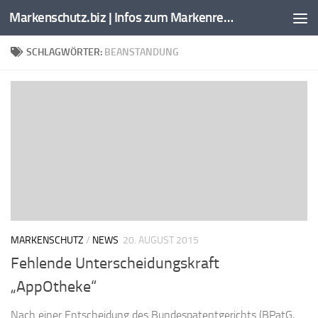
Markenschutz.biz | Infos zum Markenrecht, Kennzeichenrecht
Zum Inhalt springen
SCHLAGWÖRTER:
BEANSTANDUNG
MARKENSCHUTZ
/
NEWS
20. AUGUST 2015
Fehlende Unterscheidungskraft
„AppOtheke“
Nach einer Entscheidung des Bundespatentgerichts (BPatG,