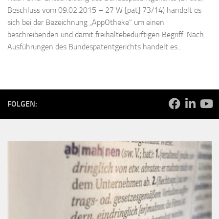
Beschluss vom 09.02.2015 – 27 W [pat] 73/14) handelt es
sich bei der Bezeichnung „AppOtheke“ um einen
beschreibenden und damit freihaltebedürftigen Begriff. Nach
Ausführungen des Bundespatentgerichts handelt es...
FOLGEN: