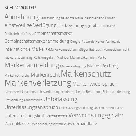
SCHLAGWÖRTER
Abmahnung
Beanstandung
bekannte Marke
beschreibend
Domain
einstweilige Verfügung
Erstbegehungsgefahr
Farbmarke
Gemeinschaftsmarke
Freihaltebedürfnis
Gemeinschaftsmarkenanmeldung
Google-Adwords
Herkunftshinweis
internationale Marke
IR-Marke
kennzeichenmäßiger Gebrauch
Kennzeichenrecht
keyword advertising
Kollisionsgefahr
Madrider Markenabkommen
Marke
Markenanmeldung
Markenlöschung
Markeneintragung
Markenschutz
Markenrecht
Markenrecherche
Markenverletzung
Markenwiderspruch
namensrecht
namensrechtsverletzung
rechtserhaltende Benutzung
Schutzausdehnung
Unterlassung
Umwandlung
Unionsmarke
Unterlassungsanspruch
Unterlassungserklärung
Unternehmensname
Verwechslungsgefahr
Unterscheidungskraft
Vertragsstrafe
Warenklassen
Zuwiderhandlung
Wiederholungsgefahr