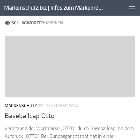
Markenschutz.biz | Infos zum Markenrecht, Kennzeichenrecht
Zum Inhalt springen
SCHLAGWÖRTER:
MARKEN
MARKENSCHUTZ
22. DEZEMBER 2014
Baseballcap Otto
Verletzung der Wortmarke „OTTO“ durch Baseballcap mit dem
Aufdruck „OTTO“ Der Bundesgerichtshof hat in einer