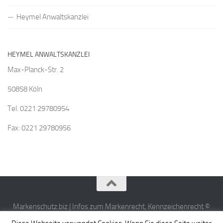
Heymel Anwaltskanzlei
HEYMEL ANWALTSKANZLEI
Max-Planck-Str. 2
50858 Köln
Tel. 0221 29780954
Fax: 0221 29780956
Markenschutz.biz | Infos zum Markenrecht, Kennzeichenrecht ©
2026. Alle Rechte vorbehalten.