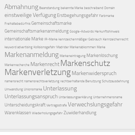
Abmahnung
Beanstandung
bekannte Marke
beschreibend
Domain
einstweilige Verfügung
Erstbegehungsgefahr
Farbmarke
Gemeinschaftsmarke
Freihaltebedürfnis
Gemeinschaftsmarkenanmeldung
Google-Adwords
Herkunftshinweis
internationale Marke
IR-Marke
kennzeichenmäßiger Gebrauch
Kennzeichenrecht
keyword advertising
Kollisionsgefahr
Madrider Markenabkommen
Marke
Markenanmeldung
Markenlöschung
Markeneintragung
Markenschutz
Markenrecht
Markenrecherche
Markenverletzung
Markenwiderspruch
namensrecht
namensrechtsverletzung
rechtserhaltende Benutzung
Schutzausdehnung
Unterlassung
Umwandlung
Unionsmarke
Unterlassungsanspruch
Unterlassungserklärung
Unternehmensname
Verwechslungsgefahr
Unterscheidungskraft
Vertragsstrafe
Warenklassen
Zuwiderhandlung
Wiederholungsgefahr